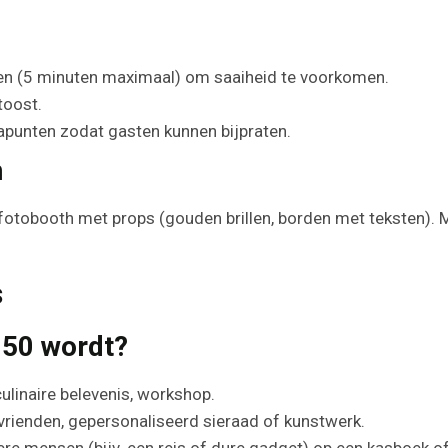
en (5 minuten maximaal) om saaiheid te voorkomen.
toost.
unten zodat gasten kunnen bijpraten.
n
fotobooth met props (gouden brillen, borden met teksten). M
s
 50 wordt?
ulinaire belevenis, workshop.
 vrienden, gepersonaliseerd sieraad of kunstwerk.
mensen (bijv. een reis of dure gadget) op een kasboek of co