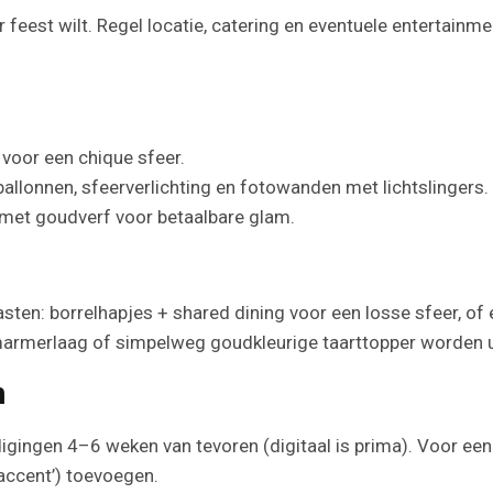
feest wilt. Regel locatie, catering en eventuele entertainmen
 voor een chique sfeer.
ballonnen, sfeerverlichting en fotowanden met lichtslingers.
s met goudverf voor betaalbare glam.
gasten: borrelhapjes + shared dining voor een losse sfeer, o
marmerlaag of simpelweg goudkleurige taarttopper worden 
n
digingen 4–6 weken van tevoren (digitaal is prima). Voor ee
daccent’) toevoegen.