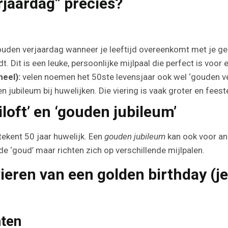
jaardag” precies?
gouden verjaardag wanneer je leeftijd overeenkomt met je g
Dit is een leuke, persoonlijke mijlpaal die perfect is voor ee
eel):
velen noemen het 50ste levensjaar ook wel ‘gouden ver
 jubileum bij huwelijken. Die viering is vaak groter en feeste
loft’ en ‘gouden jubileum’
ekent 50 jaar huwelijk. Een
gouden jubileum
kan ook voor an
de ‘goud’ maar richten zich op verschillende mijlpalen.
vieren van een golden birthday (j
nten