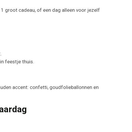
t 1 groot cadeau, of een dag alleen voor jezelf
.
n feestje thuis.
ouden accent: confetti, goudfolieballonnen en
jaardag