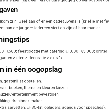
 gaven
lkom zijn. Geef aan of er een cadeauwens is (briefje met fa
t aan de jarige — iedereen viert op zijn of haar manier.
ningstips
€100–€500; feestlocatie met catering €1.000–€5.000; groter 
 gasten > eten > decoratie > extra’s.
ijn in één oogopslag
 gastenlijst opstellen.
raar boeken, thema en kleuren kiezen.
muziek/entertainment bevestigen.
ikking, draaiboek maken.
tra servetten, EHBO-kit, opladers, agenda voor speeches).