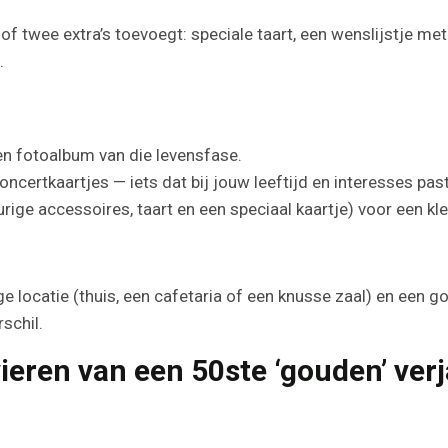
of twee extra’s toevoegt: speciale taart, een wenslijstje me
.
en fotoalbum van die levensfase.
ncertkaartjes — iets dat bij jouw leeftijd en interesses past
ge accessoires, taart en een speciaal kaartje) voor een klei
 locatie (thuis, een cafetaria of een knusse zaal) en een g
schil.
vieren van een 50ste ‘gouden’ ver