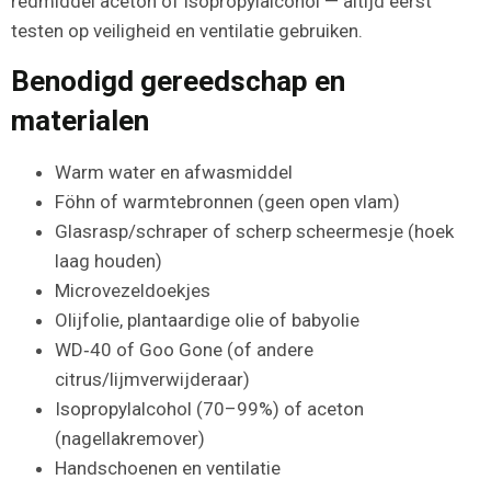
redmiddel aceton of isopropylalcohol — altijd eerst
testen op veiligheid en ventilatie gebruiken.
Benodigd gereedschap en
materialen
Warm water en afwasmiddel
Föhn of warmtebronnen (geen open vlam)
Glasrasp/schraper of scherp scheermesje (hoek
laag houden)
Microvezeldoekjes
Olijfolie, plantaardige olie of babyolie
WD‑40 of Goo Gone (of andere
citrus/lijmverwijderaar)
Isopropylalcohol (70–99%) of aceton
(nagellakremover)
Handschoenen en ventilatie