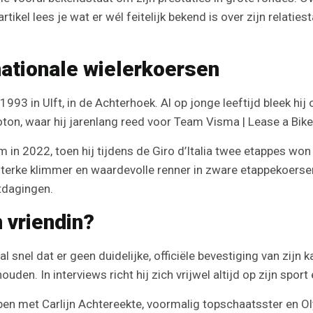
t artikel lees je wat er wél feitelijk bekend is over zijn rela
nationale wielerkoersen
n Ulft, in de Achterhoek. Al op jonge leeftijd bleek hij ov
loton, waar hij jarenlang reed voor Team Visma | Lease a Bike
m in 2022, toen hij tijdens de Giro d’Italia twee etappes w
 sterke klimmer en waardevolle renner in zware etappekoerse
tdagingen.
vriendin?
 al snel dat er geen duidelijke, officiële bevestiging van zij
den. In interviews richt hij zich vrijwel altijd op zijn sport 
ebben met Carlijn Achtereekte, voormalig topschaatsster en Ol