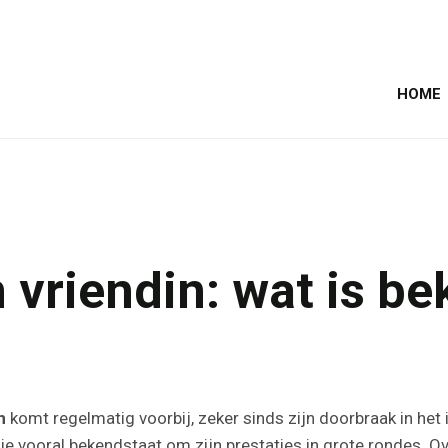
HOME
riendin: wat is bek
n
komt regelmatig voorbij, zeker sinds zijn doorbraak in het
 vooral bekendstaat om zijn prestaties in grote rondes. Ove