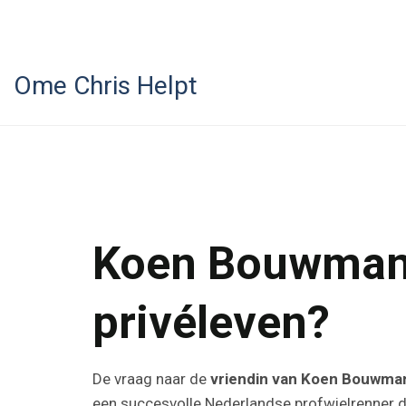
Ome Chris Helpt
Koen Bouwman v
privéleven?
De vraag naar de
vriendin van Koen Bouwma
een succesvolle Nederlandse profwielrenner die