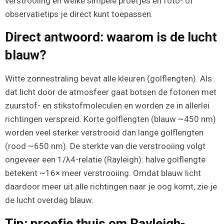
verstrooiing en welke simpele proefjes en foto- of
observatietips je direct kunt toepassen.
Direct antwoord: waarom is de lucht
blauw?
Witte zonnestraling bevat alle kleuren (golflengten). Als
dat licht door de atmosfeer gaat botsen de fotonen met
zuurstof- en stikstofmoleculen en worden ze in allerlei
richtingen verspreid. Korte golflengten (blauw ~450 nm)
worden veel sterker verstrooid dan lange golflengten
(rood ~650 nm). De sterkte van die verstrooiing volgt
ongeveer een 1/λ4-relatie (Rayleigh): halve golflengte
betekent ~16× meer verstrooiing. Omdat blauw licht
daardoor meer uit alle richtingen naar je oog komt, zie je
de lucht overdag blauw.
Tip: proefje thuis om Rayleigh-