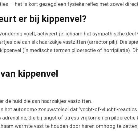
ies — het is kort gezegd een fysieke reflex met zowel direct
urt er bij kippenvel?
ewondering voelt, activeert je lichaam het sympathische dee
ertjes die aan elk haarzakje vastzitten (arrector pili). Die sp
: kippenvel (in medische termen piloerectie of horripilatie).
 van kippenvel
r de huid die aan haarzakjes vastzitten.
n het autonome zenuwstelsel dat ‘vecht-of-vlucht’-reacties 
 adrenaline, die bij angst of stress vrijkomen en piloerecti
lichaam warmte vast te houden door haren omhoog te zetten;