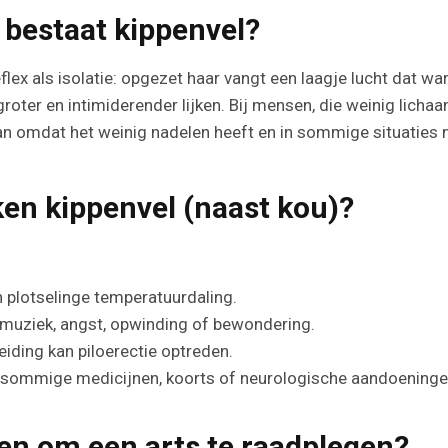
 bestaat kippenvel?
flex als isolatie: opgezet haar vangt een laagje lucht dat wa
roter en intimiderender lijken. Bij mensen, die weinig licha
n omdat het weinig nadelen heeft en in sommige situaties no
ken kippenvel (naast kou)?
en plotselinge temperatuurdaling.
j muziek, angst, opwinding of bewondering.
iding kan piloerectie optreden.
sommige medicijnen, koorts of neurologische aandoeningen
en om een arts te raadplegen?