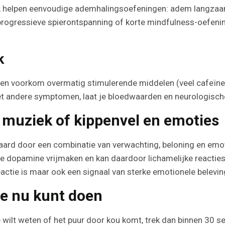
at, helpen eenvoudige ademhalingsoefeningen: adem langzaa
rogressieve spierontspanning of korte mindfulness-oefenin
k
 en voorkom overmatig stimulerende middelen (veel cafeïne 
 andere symptomen, laat je bloedwaarden en neurologisch
n muziek of kippenvel en emoties
laard door een combinatie van verwachting, beloning en emo
ie dopamine vrijmaken en kan daardoor lichamelijke reacties z
reactie is maar ook een signaal van sterke emotionele belevin
je nu kunt doen
je wilt weten of het puur door kou komt, trek dan binnen 30 