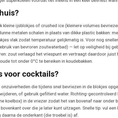
er superkoelen voordat het ineens in één keer bevriest wann
thuis?
uik kleine ijsblokjes of crushed ice (kleinere volumes bevri
dunne metalen schalen in plaats van dikke plastic bakken: me
bakjes vlak zodat temperatuur gelijkmatig is. Voor nog snelle
ebruik van bevroren zoutwaterbad) — let op veiligheid bij g
eren: zout verlaagd het vriespunt en vertraagt daardoor juis
oude tot onder 0°C te bereiken in koudebakken.
s voor cocktails?
 onzuiverheden die tijdens snel bevriezen in de blokjes opge
jderen, of gebruik gefilterd water. Richting-gecontroleerd b
ine koelbox) in de vriezer zodat het van bovenaf naar onder 
venkant over die je later kunt uitzagen. Snelle tip: vul een
g daarna de onderkant (die troebel is) af.