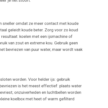
eer je het stoort.
ezen sneller omdat ze meer contact met koude
taal geleidt koude beter. Zorg voor zo koud
r resultaat: koelen met een ijsmachine of
ebruik van zout en extreme kou. Gebruik geen
t het bevriezen van puur water, maar wordt vaak
sloten worden. Voor helder ijs: gebruik
evriezen is het meest effectief: plaats water
bevriest; onzuiverheden en luchtbellen worden
 kleine koelbox met heet of warm gefilterd