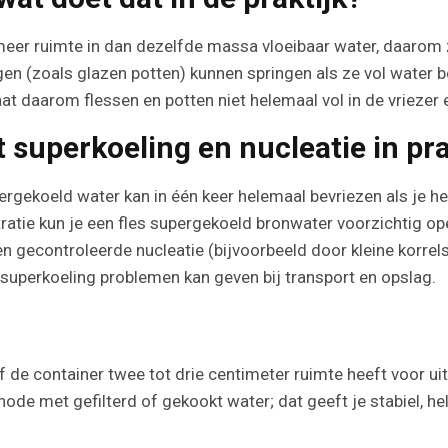
meer ruimte in dan dezelfde massa vloeibaar water, daarom ze
gen (zoals glazen potten) kunnen springen als ze vol water 
aat daarom flessen en potten niet helemaal vol in de vriezer 
superkoeling en nucleatie in pra
ergekoeld water kan in één keer helemaal bevriezen als je hem
tie kun je een fles supergekoeld bronwater voorzichtig opene
 men gecontroleerde nucleatie (bijvoorbeeld door kleine korrel
perkoeling problemen kan geven bij transport en opslag.
of de container twee tot drie centimeter ruimte heeft voor u
thode met gefilterd of gekookt water; dat geeft je stabiel, he