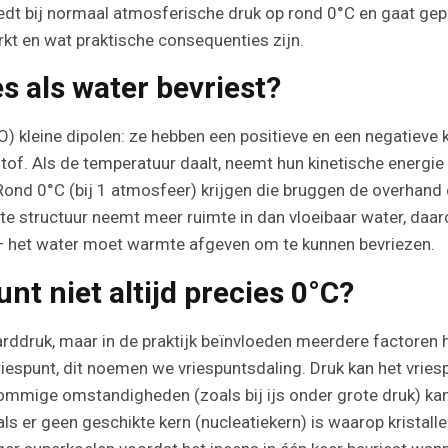
edt bij normaal atmosferische druk op rond 0°C en gaat gep
kt en wat praktische consequenties zijn.
es als water bevriest?
) kleine dipolen: ze hebben een positieve en een negatieve
eistof. Als de temperatuur daalt, neemt hun kinetische energ
ond 0°C (bij 1 atmosfeer) krijgen die bruggen de overhand 
aste structuur neemt meer ruimte in dan vloeibaar water, daarom
j — het water moet warmte afgeven om te kunnen bevriezen.
nt niet altijd precies 0°C?
aarddruk, maar in de praktijk beïnvloeden meerdere factoren
riespunt, dit noemen we vriespuntsdaling. Druk kan het vrie
 sommige omstandigheden (zoals bij ijs onder grote druk) ka
als er geen geschikte kern (nucleatiekern) is waarop kristall