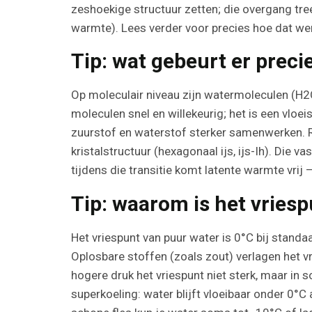
zeshoekige structuur zetten; die overgang tre
warmte). Lees verder voor precies hoe dat wer
Tip: wat gebeurt er preci
Op moleculair niveau zijn watermoleculen (H2O
moleculen snel en willekeurig; het is een vlo
zuurstof en waterstof sterker samenwerken. R
kristalstructuur (hexagonaal ijs, ijs-Ih). Die v
tijdens die transitie komt latente warmte vri
Tip: waarom is het vriespu
Het vriespunt van puur water is 0°C bij stand
Oplosbare stoffen (zoals zout) verlagen het v
hogere druk het vriespunt niet sterk, maar in
superkoeling: water blijft vloeibaar onder 0°C 