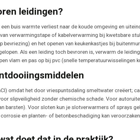
oren leidingen?
een buis warmte verliest naar de koude omgeving en uiteindel
 van verwarmingstape of kabelverwarming bij kwetsbare stukke
op bevriezing) en het openen van keukenkastjes bij buitenmu
gelopen. Als een leiding toch bevroren is, verwarm de leidi
pen vlam en pas op bij pvc (snelle temperatuurwisselingen 
 ontdooiingsmiddelen
NaCl) omdat het door vriespuntsdaling smeltwater creëert; c
f voor slipveiligheid zonder chemische schade. Voor autoruit
kan barsten). Voor sloten kun je slotverwarmers of sprays ge
corrosie en planten- of betonbeschadiging kan veroorzaken; 
wat doet dat in de praktijk?