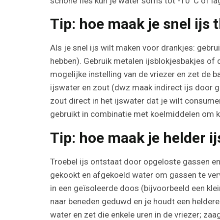
schone fles kun je water soms tot -10°C of lag
Tip: hoe maak je snel ijs 
Als je snel ijs wilt maken voor drankjes: gebr
hebben). Gebruik metalen ijsblokjesbakjes of 
mogelijke instelling van de vriezer en zet de 
ijswater en zout (dwz maak indirect ijs door g
zout direct in het ijswater dat je wilt consum
gebruikt in combinatie met koelmiddelen om k
Tip: hoe maak je helder ij
Troebel ijs ontstaat door opgeloste gassen en
gekookt en afgekoeld water om gassen te verwi
in een geïsoleerde doos (bijvoorbeeld een kle
naar beneden geduwd en je houdt een heldere bo
water en zet die enkele uren in de vriezer; zaa