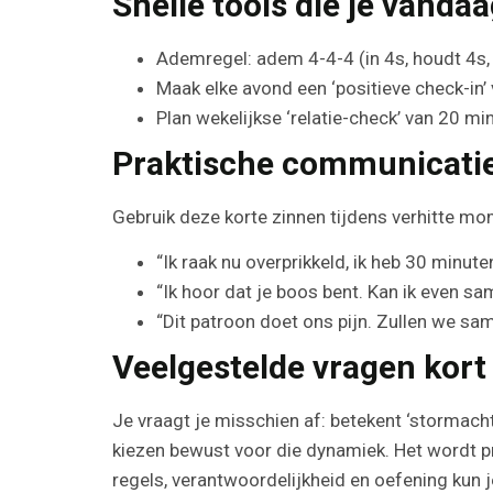
Snelle tools die je vanda
Ademregel: adem 4-4-4 (in 4s, houdt 4s, 
Maak elke avond een ‘positieve check-in’
Plan wekelijkse ‘relatie-check’ van 20 mi
Praktische communicatie
Gebruik deze korte zinnen tijdens verhitte m
“Ik raak nu overprikkeld, ik heb 30 minut
“Ik hoor dat je boos bent. Kan ik even sa
“Dit patroon doet ons pijn. Zullen we sa
Veelgestelde vragen kor
Je vraagt je misschien af: betekent ‘stormacht
kiezen bewust voor die dynamiek. Het wordt pro
regels, verantwoordelijkheid en oefening kun