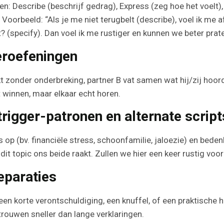
en: Describe (beschrijf gedrag), Express (zeg hoe het voelt),
Voorbeeld: “Als je me niet terugbelt (describe), voel ik me
lt? (specify). Dan voel ik me rustiger en kunnen we beter pra
teroefeningen
t zonder onderbreking, partner B vat samen wat hij/zij hoord
t winnen, maar elkaar echt horen.
trigger-patronen en alternate script
 (bv. financiële stress, schoonfamilie, jaloezie) en bedenk 
it topic ons beide raakt. Zullen we hier een keer rustig voor
eparaties
een korte verontschuldiging, een knuffel, of een praktische he
trouwen sneller dan lange verklaringen.