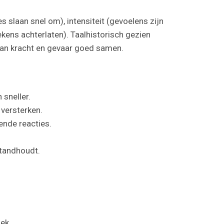
 slaan snel om), intensiteit (gevoelens zijn
ekens achterlaten). Taalhistorisch gezien
 van kracht en gevaar goed samen.
 sneller.
 versterken.
kende reacties.
standhoudt.
ek.