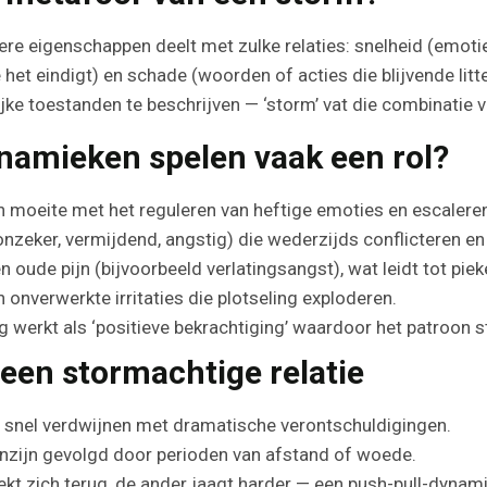
e eigenschappen deelt met zulke relaties: snelheid (emoties
 het eindigt) en schade (woorden of acties die blijvende litt
jke toestanden te beschrijven — ‘storm’ vat die combinatie
namieken spelen vaak een rol?
 moeite met het reguleren van heftige emoties en escaleren
nzeker, vermijdend, angstig) die wederzijds conflicteren en
n oude pijn (bijvoorbeeld verlatingsangst), wat leidt tot pie
nverwerkte irritaties die plotseling exploderen.
g werkt als ‘positieve bekrachtiging’ waardoor het patroon 
een stormachtige relatie
n snel verdwijnen met dramatische verontschuldigingen.
nzijn gevolgd door perioden van afstand of woede.
kt zich terug, de ander jaagt harder — een push-pull-dynami