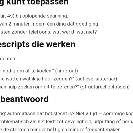
ag kunt toepassen
uit 4s) bij oplopende spanning.
 van 2 minuten: noem één ding dat goed ging.
nuten zonder telefoons: wat werkt, wat niet?
scripts die werken
omenten:
en nodig om af te koelen.” (time-out)
menvatten wat ik je hoor zeggen?” (actieve luisteraar)
men hulp zoeken om dit te oefenen?” (structureel oplossen)
t beantwoord
ig’ automatisch dat het slecht is? Niet altijd — sommige kop
blematisch als het leidt tot onveiligheid, uitputting of he
 je de stormen minder heftig en minder frequent maken.