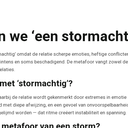
we ‘een stormachtig
machtig’ omdat de relatie scherpe emoties, heftige conflict
, intens en soms beschadigend. De metafoor vangt zowel de 
elaties.
met ‘stormachtig’?
rbij de relatie wordt gekenmerkt door extremes in emotie e
d met diepe afwijzing, en een gevoel van onvoorspelbaarhei
elijmd worden — dat ritme creëert instabiliteit en spanning.
 metafoor van een storm?