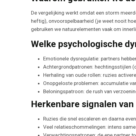
De vergelijking werkt omdat een storm meerder
heftig), onvoorspelbaarheid (je weet nooit hoe
gebruiken we natuurelementen vaak om innerli
Welke psychologische dy
Emotionele dysregulatie: partners hebben
Achtergrondpatronen: hechtingsstijlen (o
Herhaling van oude rollen: ruzies activere
Onopgeloste problemen: accumulatie van o
Beloningspatroon: de rush van verzoenin
Herkenbare signalen van 
Ruzies die snel escaleren en daarna eve
Veel relatieschommelingen: intens same
Verwachtingspatronen: de ene partner tre