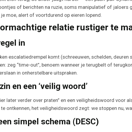
ontjes of berichten na ruzie, soms manipulatief of jaloers 
t je moe, alert of voortdurend op eieren lopend.
tormachtige relatie rustiger te m
regel in
ken escalatiedrempel komt (schreeuwen, schelden, deuren sl
n: zeg “time-out”, benoem wanneer je terugbelt of terugkomt
rslaan in onherstelbare uitspraken.
zin en een ‘veilig woord’
er later verder over praten” en een veiligheidswoord voor als 
e ontkennen, het veiligheidswoord zegt: we stoppen nu, want 
een simpel schema (DESC)