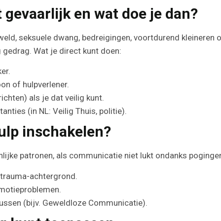
t gevaarlijk en wat doe je dan?
eweld, seksuele dwang, bedreigingen, voortdurend kleineren of
g gedrag. Wat je direct kunt doen:
er.
n of hulpverlener.
chten) als je dat veilig kunt.
nties (in NL: Veilig Thuis, politie).
ulp inschakelen?
ijnlijke patronen, als communicatie niet lukt ondanks pogingen
 trauma-achtergrond.
 emotieproblemen.
ussen (bijv. Geweldloze Communicatie).