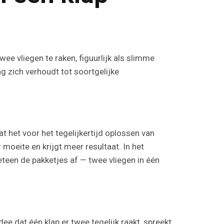
wee vliegen te raken, figuurlijk als slimme
ng zich verhoudt tot soortgelijke
t het voor het tegelijkertijd oplossen van
moeite en krijgt meer resultaat. In het
eteen de pakketjes af — twee vliegen in één
ee dat één klap er twee tegelijk raakt, spreekt