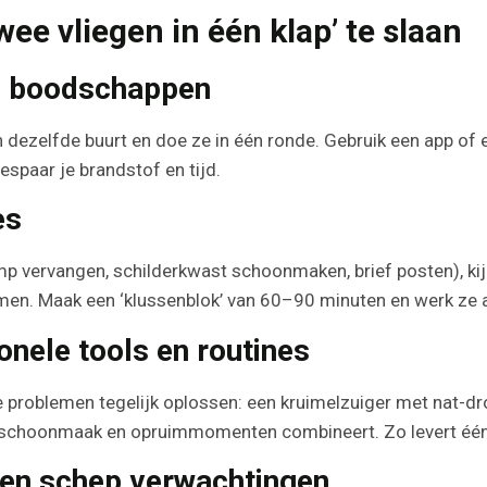
wee vliegen in één klap’ te slaan
en boodschappen
in dezelfde buurt en doe ze in één ronde. Gebruik een app of 
espaar je brandstof en tijd.
es
lamp vervangen, schilderkwast schoonmaken, brief posten), ki
men. Maak een ‘klussenblok’ van 60–90 minuten en werk ze a
onele tools en routines
roblemen tegelijk oplossen: een kruimelzuiger met nat-dro
e schoonmaak en opruimmomenten combineert. Zo levert één 
en schep verwachtingen