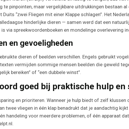
tig te pinpointen, maar vergelijkbare uitdrukkingen bestaan al
het Duits “zwei Fliegen mit einer Klappe schlagen”. Het Neder
n alledaagse hinderlijke dieren — samen werd dat een natuurl
en is via spreekwoordenboeken en mondelinge overlevering i
len en gevoeligheden
ebruikte dieren of beelden verschillen. Engels gebruikt vogels
ontexten vermijden sommige mensen beelden die geweld tege
elijk bereiken” of “een dubbele winst”.
ord goed bij praktische hulp en
aring en prioriteren. Wanneer je hulp biedt of zelf klussen 
van twee vliegen in één klap benadrukt dat je aandachtig kijk
één handeling voor meerdere problemen, of één apparaat dat
lpt.nl.