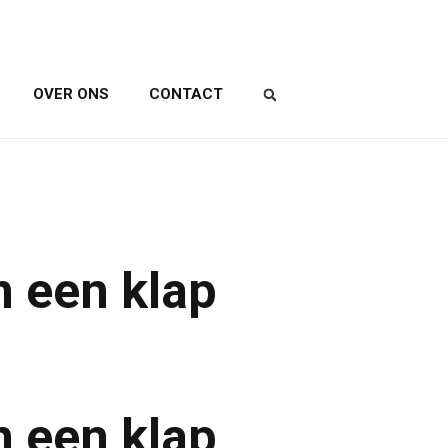
OVER ONS
CONTACT
n een klap
n een klap