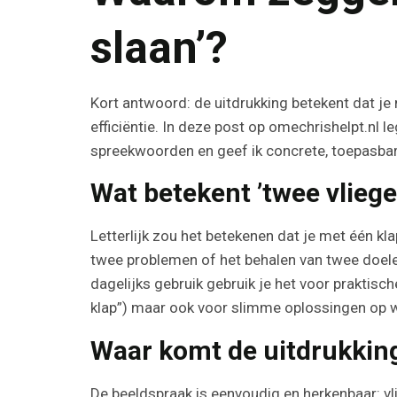
slaan’?
Kort antwoord: de uitdrukking betekent dat je m
efficiëntie. In deze post op omechrishelpt.nl 
spreekwoorden en geef ik concrete, toepasbare 
Wat betekent ’twee vliege
Letterlijk zou het betekenen dat je met één kl
twee problemen of het behalen van twee doelen 
dagelijks gebruik gebruik je het voor praktisc
klap”) maar ook voor slimme oplossingen op w
Waar komt de uitdrukkin
De beeldspraak is eenvoudig en herkenbaar: vlie