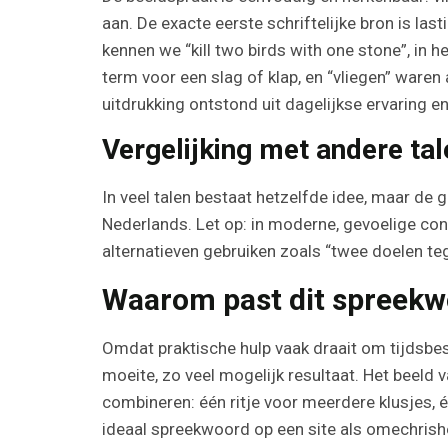
aan. De exacte eerste schriftelijke bron is las
kennen we “kill two birds with one stone”, in 
term voor een slag of klap, en “vliegen” ware
uitdrukking ontstond uit dagelijkse ervaring 
Vergelijking met andere ta
In veel talen bestaat hetzelfde idee, maar de g
Nederlands. Let op: in moderne, gevoelige c
alternatieven gebruiken zoals “twee doelen teg
Waarom past dit spreekwo
Omdat praktische hulp vaak draait om tijdsbesp
moeite, zo veel mogelijk resultaat. Het beeld 
combineren: één ritje voor meerdere klusjes, 
ideaal spreekwoord op een site als omechrishe