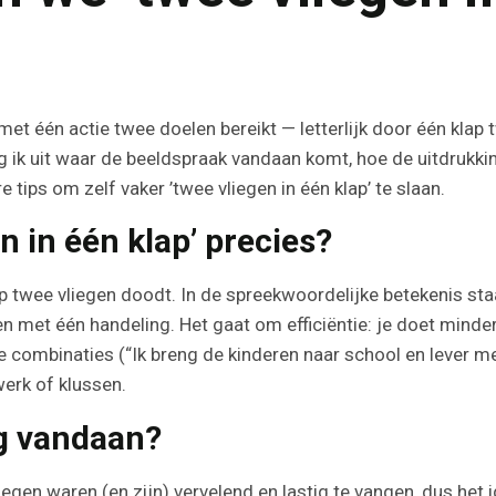
et één actie twee doelen bereikt — letterlijk door één klap t
leg ik uit waar de beeldspraak vandaan komt, hoe de uitdrukki
tips om zelf vaker ’twee vliegen in één klap’ te slaan.
n in één klap’ precies?
ap twee vliegen doodt. In de spreekwoordelijke betekenis staa
met één handeling. Het gaat om efficiëntie: je doet minder 
he combinaties (“Ik breng de kinderen naar school en lever m
erk of klussen.
g vandaan?
gen waren (en zijn) vervelend en lastig te vangen, dus het id