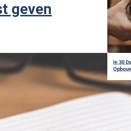
st geven
In 30 
Opbouw