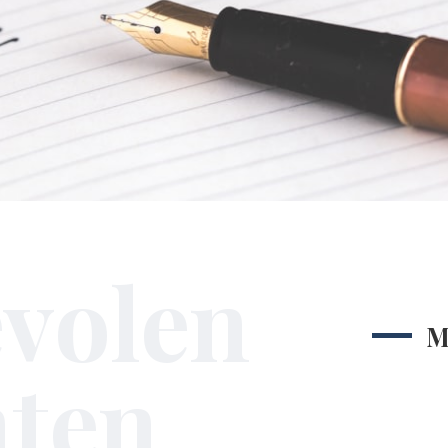
volen
M
hten